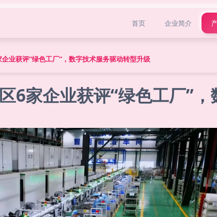
首页
企业简介
家企业获评“绿色工厂”，数字技术服务驱动转型升级
区6家企业获评“绿色工厂”