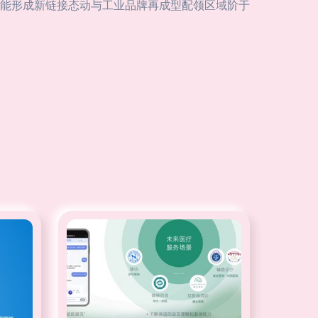
能形成新链接态动与工业品牌再成型配领区域阶于