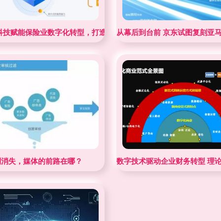
大维度与数字技术服务实践
 科技赋能保险业数字化转型，打造智能化数字保险新范式
从幕后到台前 京东试图复刻亚马
会给你答案
利消失，媒体的前路在哪？
数字技术驱动企业财务转型 理